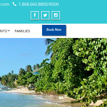
.com
1.868.660.8800/8500
Book Now
ANTS
FAMILIES