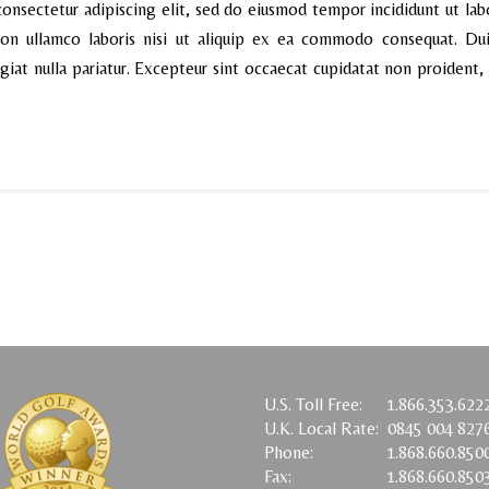
onsectetur adipiscing elit, sed do eiusmod tempor incididunt ut la
ion ullamco laboris nisi ut aliquip ex ea commodo consequat. Duis
giat nulla pariatur. Excepteur sint occaecat cupidatat non proident, 
U.S. Toll Free:
1.866.353.622
U.K. Local Rate:
0845 004 827
Phone:
1.868.660.850
Fax:
1.868.660.850